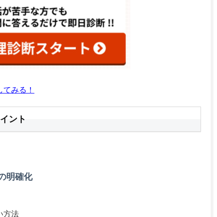
してみる！
イント
の明確化
い方法