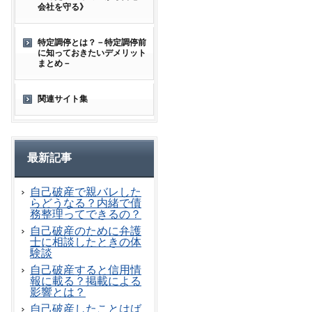
会社を守る》
特定調停とは？－特定調停前
に知っておきたいデメリット
まとめ－
関連サイト集
最新記事
自己破産で親バレした
らどうなる？内緒で債
務整理ってできるの？
自己破産のために弁護
士に相談したときの体
験談
自己破産すると信用情
報に載る？掲載による
影響とは？
自己破産したことはば