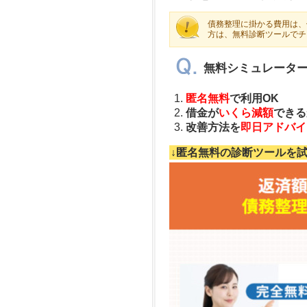
債務整理に掛かる費用は、
方は、無料診断ツールでチ
無料シミュレータ
匿名無料
で利用OK
借金が
いくら減額
できる
改善方法を
即日アドバイ
↓匿名無料の診断ツールを試