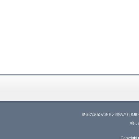
借金の返済が滞ると開始される取
鳴っ
Copyrig