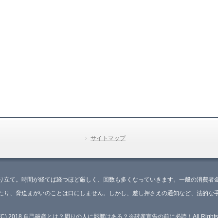
サイトマップ
り立て。時間が経てば経つほど厳しく、回数も多くなっていきます。一般の消費者
たり、脅迫まがいのことは口にしません。しかし、差し押さえの通知など、法的な
ht (C) 2018 自己破産とは？周りの人に影響はある？※破産宣告の前に必読！All Rights R