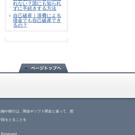
れない？誰にも知られ
ずに手続きする方法
自己破産｜浪費による
借金でも自己破産でき
るの？
金融や銀行は、闇金やソフト闇金と違って、怒
手段をとることを
eserved.