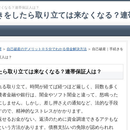
なくなる？連帯保証人は？
きをしたら取り立ては来なくなる？連
理
＞
自己破産のデメリット※５分でわかる借金解決方法
＞ 自己破産｜手続きを
証人は？
たら取り立ては来なくなる？連帯保証人は？
れる取り立て。時間が経てば経つほど厳しく、回数も多く
費者金融や銀行は、闇金やソフト闇金と違って、怒鳴った
にしません。しかし、差し押さえの通知など、法的な手段
すので、精神的なストレスがかかります。
返せるお金がない。返済のために資金調達できるアテもな
という方法があります。債務支払いの免除が認められれ