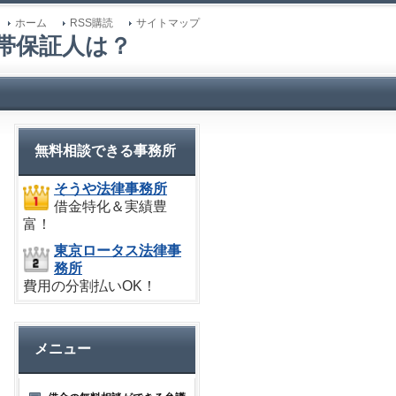
ホーム
RSS購読
サイトマップ
帯保証人は？
無料相談できる事務所
そうや法律事務所
借金特化＆実績豊
富！
東京ロータス法律事
務所
費用の分割払いOK！
メニュー