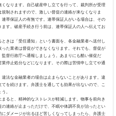
無くなります。自己破産申し立てを行って、裁判所が受理
は規制されますので、激しい督促の連絡が来なくなりま
、連帯保証人の有無です。連帯保証人がいる場合は、その
きます。破産手続き行う前は、連帯保証人の人へ伝えてお
るときは「受任通知」という書面を、各金融業者へ送付し
取った業者は督促ができなくなります。それでも、督促が
、監督行政庁へ通報しましょう。あまりにも酷い催促だ
営業停止処分などになります。その際は苦情申し立てや通
、違法な金融業者の場合は止まらないことがあります。違
立てを続けます。弁護士を通しても効果が出ないので、こ
ょう。
止まると、精神的なストレスが軽減します。物事を前向き
促の連絡が止まっただけで、不眠や体調不良が治ったとい
的にダメージが出るほど苦しくなってしまったら、弁護士